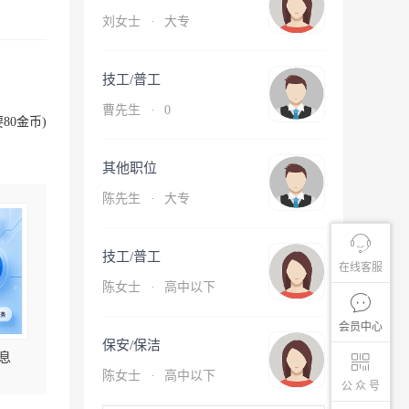
刘女士
·
大专
技工/普工
曹先生
·
0
80金币)
其他职位
陈先生
·
大专
技工/普工
在线客服
陈女士
·
高中以下
会员中心
保安/保洁
息
陈女士
·
高中以下
公 众 号